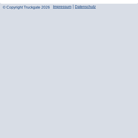
Zum
Zur
Zum
Impressum
Datenschutz
© Copyright Truckgate 2026
Seitenanfang
Navigation
Seiteninhalt
springen
springen
springen